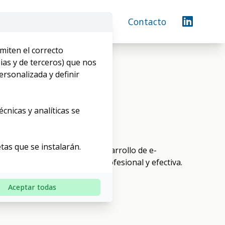
Servicios
Nosotros
Contacto
miten el correcto
ias y de terceros) que nos
rsonalizada y definir
cnicas y analíticas se
tas que se instalarán.
nder. Nuestro servicio de desarrollo de e-
s por internet de forma profesional y efectiva.
Aceptar todas