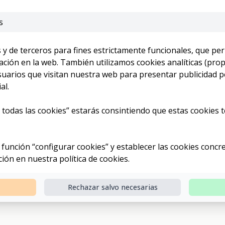
s
 y de terceros para fines estrictamente funcionales, que per
ción en la web. También utilizamos cookies analíticas (prop
arios que visitan nuestra web para presentar publicidad pe
al.
 todas las cookies” estarás consintiendo que estas cookies té
 función “configurar cookies” y establecer las cookies concre
on tiendas online modernas, funcionales y diseñadas para ve
ción en nuestra
política de cookies
.
y empresas que desean abrir o potenciar su canal de venta
Rechazar salvo necesarias
ndas online?