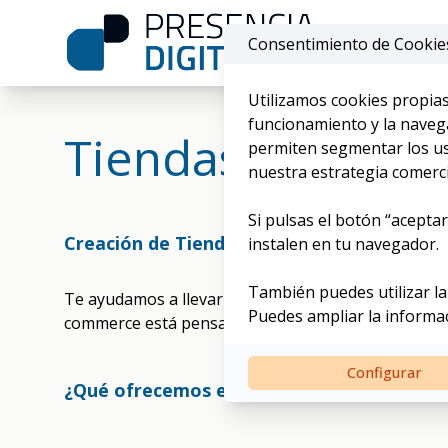
Consentimiento de Cookie
Utilizamos cookies propias
funcionamiento y la navega
Tiendas on-line
permiten segmentar los usu
nuestra estrategia comerci
Si pulsas el botón “aceptar
Creación de Tiendas Online Profesionales
instalen en tu navegador.
También puedes utilizar la
Te ayudamos a llevar tu negocio al mundo digital c
Puedes ampliar la informa
commerce está pensado para emprendedores, marcas 
Configurar
¿Qué ofrecemos en nuestro servicio de tie